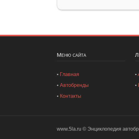
Меню сайта
•
Главная
•
•
Автобренды
•
•
Контакты
www.5la.ru ©
Энциклопедия автоб