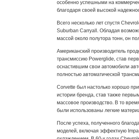
особенно успешными на коммерчес
благодаря своей высокой надежнос
Всего несколько лет спустя Chevro
Suburban Carryall. Обладая возмо
массой около полутора тонн, он п
Американский производитель прод
трансмиссию Powerglide, став пер
оснастившим свои автомобили авт
полностью автоматической трансми
Corvette был настолько хорошо при
истории бренда, став также перв
массовое производство. В то время
были использованы легкие материал
После успеха, полученного благода
моделей, включая эффектную Impa
охлаждением. В 60-х годах Chevrol