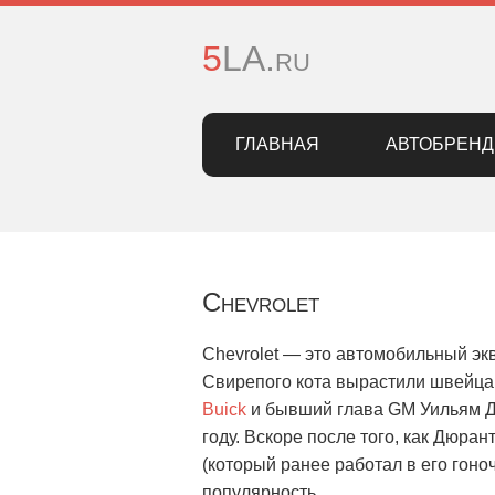
5LA.ru
ГЛАВНАЯ
АВТОБРЕН
Chevrolet
Chevrolet — это автомобильный экв
Свирепого кота вырастили швейца
Buick
и бывший глава GM Уильям Д
году. Вскоре после того, как Дюра
(который ранее работал в его гоно
популярность.