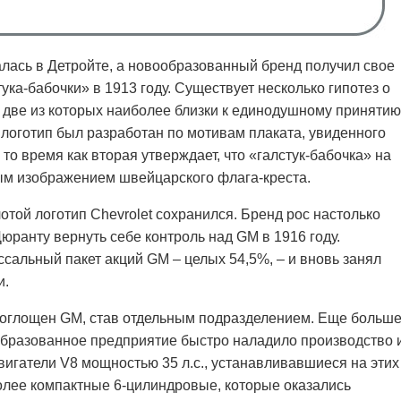
алась в Детройте, а новообразованный бренд получил свое
ука-бабочки» в 1913 году. Существует несколько гипотез о
, две из которых наиболее близки к единодушному принятию
о логотип был разработан по мотивам плаката, увиденного
то время как вторая утверждает, что «галстук-бабочка» на
ым изображением швейцарского флага-креста.
той логотип Chevrolet сохранился. Бренд рос настолько
юранту вернуть себе контроль над GM в 1916 году.
ссальный пакет акций GM – целых 54,5%, – и вновь занял
и.
 поглощен GM, став отдельным подразделением. Еще больш
образованное предприятие быстро наладило производство 
вигатели V8 мощностью 35 л.с., устанавливавшиеся на этих
олее компактные 6-цилиндровые, которые оказались