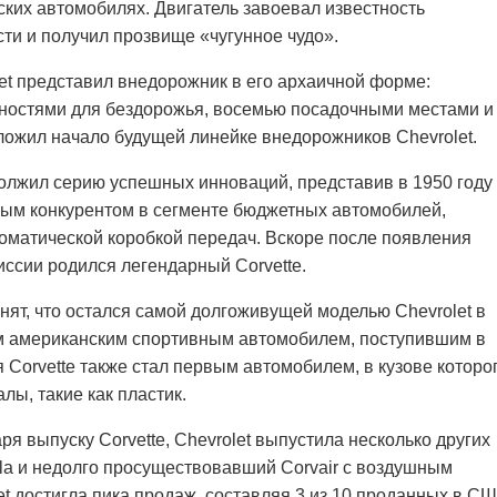
ких автомобилях. Двигатель завоевал известность
ти и получил прозвище «чугунное чудо».
let представил внедорожник в его архаичной форме:
жностями для бездорожья, восемью посадочными местами и
оложил начало будущей линейке внедорожников Chevrolet.
олжил серию успешных инноваций, представив в 1950 году
вым конкурентом в сегменте бюджетных автомобилей,
оматической коробкой передач. Вскоре после появления
ссии родился легендарный Corvette.
нят, что остался самой долгоживущей моделью Chevrolet в
ым американским спортивным автомобилем, поступившим в
 Corvette также стал первым автомобилем, в кузове которо
ы, такие как пластик.
ря выпуску Corvette, Chevrolet выпустила несколько других
la и недолго просуществовавший Corvair с воздушным
et достигла пика продаж, составляя 3 из 10 проданных в С