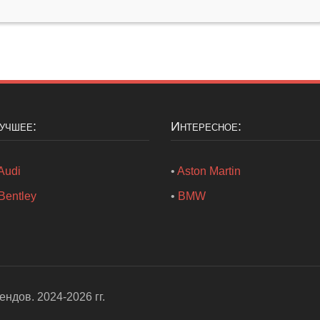
Лучшее:
Интересное:
Audi
•
Aston Martin
Bentley
•
BMW
рендов
. 2024-2026 гг.