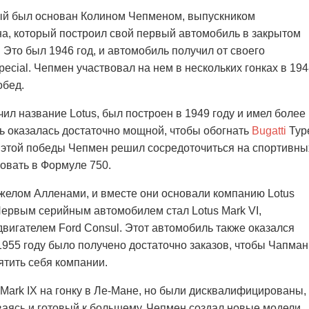
рый был основан Колином Чепменом, выпускником
а, который построил свой первый автомобиль в закрытом
Это был 1946 год, и автомобиль получил от своего
pecial. Чепмен участвовал на нем в нескольких гонках в 19
обед.
ил название Lotus, был построен в 1949 году и имел более
ь оказалась достаточно мощной, чтобы обогнать
Bugatti
Typ
е этой победы Чепмен решил сосредоточиться на спортивны
вовать в Формуле 750.
желом Алленами, и вместе они основали компанию Lotus
 Первым серийным автомобилем стал Lotus Mark VI,
игателем Ford Consul. Этот автомобиль также оказался
1955 году было получено достаточно заказов, чтобы Чапман
ятить себя компании.
 Mark IX на гонку в Ле-Мане, но были дисквалифицированы,
ваясь и готовый к большему, Чепмен создал новые модели