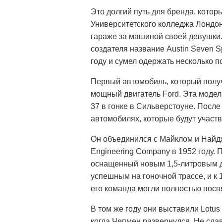
Это долгий путь для бренда, кото
Университетского колледжа Лондон
гараже за машиной своей девушки. 
создателя название Austin Seven S
году и сумел одержать несколько п
Первый автомобиль, который получ
мощный двигатель Ford. Эта модел
37 в гонке в Сильверстоуне. Посл
автомобилях, которые будут участ
Он объединился с Майклом и Найд
Engineering Company в 1952 году.
оснащенный новым 1,5-литровым дв
успешным на гоночной трассе, и к 
его команда могли полностью посв
В том же году они выставили Lotus
когда Чепмен развернулся. Не сда