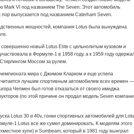
ю Mark VI под названием The Seven. Этот автомобиль
х пор выпускается под названием Caterham Seven.
зводственных мощностей, компания Lotus была вынуждена
те.
 совершенно новый Lotus Elite с цельнолитым кузовом и
 участвовала в Формуле-1 в 1958 году, а к 1959 году одержа
 Стирлингом Моссом за рулем.
 чемпионата мира с Джимом Кларком и еще успела
 считается лучшим спортивным автомобилем всех времен —
Europa Чепмен был готов отказаться от своего имиджа
укторов (по этой причине он продал модель Seven компани
уска Lotus 30 и 40v, гонки спортивных автомобилей для Lot
рмуле-1 Lotus все же сумел доминировать. К моделям этого
двухместное купе) и Sumbeam, который в 1981 году выиграл